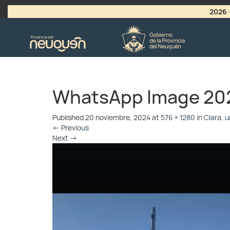
2026
>
LLAMADO A VACANTES
WhatsApp Image 2024
Published
20 noviembre, 2024
at
576 × 1280
in
Clara, u
←
Previous
Next
→