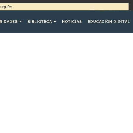
Neuquén
00 / 4494365 |
TELÉFONOS CPE
RIDADES
BIBLIOTECA
NOTICIAS
EDUCACIÓN DIGITAL