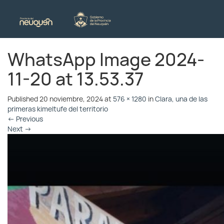
WhatsApp Image 2024-
11-20 at 13.53.37
Published
20 noviembre, 2024
at
576 × 1280
in
Clara, una de las
primeras kimeltufe del territorio
←
Previous
Next
→