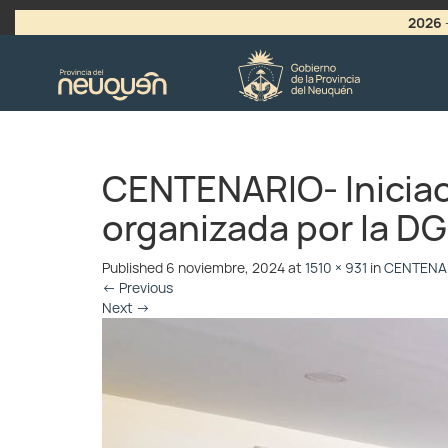
2026
>
LLAMADO A VACANTES
CENTENARIO- Iniciaci
organizada por la DG
Published
6 noviembre, 2024
at
1510 × 931
in
CENTENARIO
←
Previous
Next
→