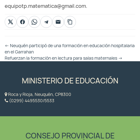
equipotp.matematica@gmail.com.
Otras
←
Neuquén participó de una formación en educación hospitalaria
Entradas
en el Garrahan
Refuerzan la formación en lectura para salas maternales
→
MINISTERIO DE EDUCACIÓN
Roca y Rioja, Neuquén, CP8300
(0299) 4495530/5533
CONSEJO PROVINCIAL DE