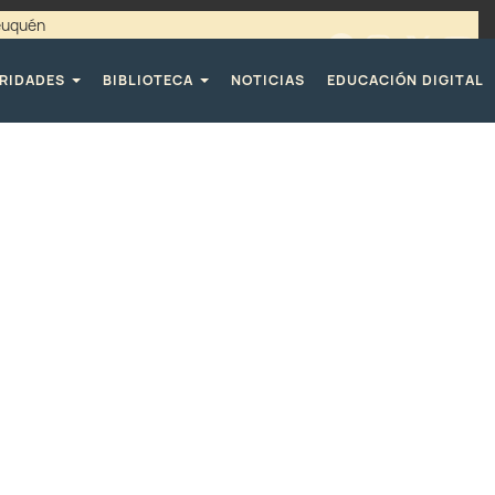
Neuquén
00 / 4494365 |
TELÉFONOS CPE
RIDADES
BIBLIOTECA
NOTICIAS
EDUCACIÓN DIGITAL