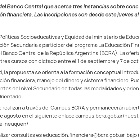
el Banco Central que acerca tres instancias sobre con
ón financiera. Las inscripciones son desde este jueves al
Políticas Socioeducativas y Equidad del ministerio de Educa
ón Secundaria a participar del programa La Educación Fina
l Banco Central de la República Argentina (BCRA). La oferta
res cursos con dictado entre el 1 de septiembre y 7 de oc
, la propuesta se orienta a la formación conceptual introdu
ción financiera, manejo del dinero y sistema financiero. Pu
tes del nivel Secundario de todas las modalidades y orien
Orientado.
e realizan a través del Campus BCRA y permanecerán abiert
 de agosto en el siguiente enlace campus.bcra.gob.ar/nues
de-neuquen/
alizar consultas es educación.financiera@bcra.gob.ar, bajo