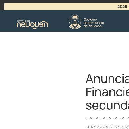
2026
>
LLAMADO A VACANTES
Anuncia
Financi
secund
21 DE AGOSTO DE 202