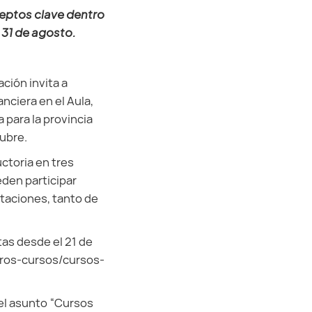
ceptos clave dentro
 31 de agosto.
ción invita a
nciera en el Aula,
 para la provincia
tubre.
ctoria en tres
eden participar
taciones, tanto de
as desde el 21 de
tros-cursos/cursos-
 el asunto “Cursos