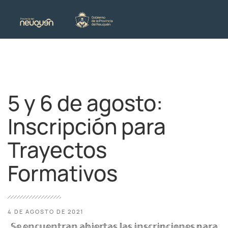
5 y 6 de agosto:
Inscripción para
Trayectos
Formativos
4 DE AGOSTO DE 2021
𝕊𝕖 𝕖𝕟𝕔𝕦𝕖𝕟𝕥𝕣𝕒𝕟 𝕒𝕓𝕚𝕖𝕣𝕥𝕒𝕤 𝕝𝕒𝕤 𝕚𝕟𝕤𝕔𝕣𝕚𝕡𝕔𝕚𝕠𝕟𝕖𝕤 𝕡𝕒𝕣𝕒