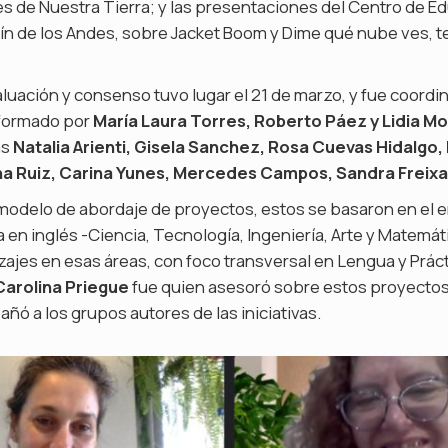
 de Nuestra Tierra; y las presentaciones del Centro de Ed
ín de los Andes, sobre Jacket Boom y Dime qué nube ves, te 
aluación y consenso tuvo lugar el 21 de marzo, y fue coordi
nformado por
María Laura Torres, Roberto Páez y Lidia M
as
Natalia Arienti, Gisela Sanchez, Rosa Cuevas Hidalgo, 
na Ruiz, Carina Yunes, Mercedes Campos, Sandra Freixa 
l modelo de abordaje de proyectos, estos se basaron en el
 en inglés -Ciencia, Tecnología, Ingeniería, Arte y Matemá
ajes en esas áreas, con foco transversal en Lengua y Práct
Carolina Priegue
fue quien asesoró sobre estos proyectos,
ñó a los grupos autores de las iniciativas.