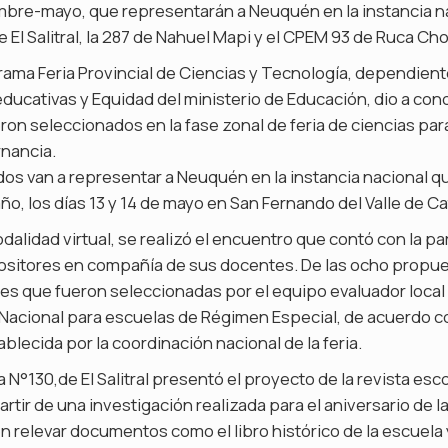
mbre-mayo, que representarán a Neuquén en la instancia nac
e El Salitral, la 287 de Nahuel Mapi y el CPEM 93 de Ruca Cho
rama Feria Provincial de Ciencias y Tecnología, dependiente
educativas y Equidad del ministerio de Educación, dio a cono
on seleccionados en la fase zonal de feria de ciencias pa
rnancia.
dos van a representar a Neuquén en la instancia nacional qu
ño, los días 13 y 14 de mayo en San Fernando del Valle de C
odalidad virtual, se realizó el encuentro que contó con la pa
ositores en compañía de sus docentes. De las ocho propu
res que fueron seleccionadas por el equipo evaluador local
a Nacional para escuelas de Régimen Especial, de acuerdo c
lecida por la coordinación nacional de la feria.
a N°130,de El Salitral presentó el proyecto de la revista es
artir de una investigación realizada para el aniversario de la 
n relevar documentos como el libro histórico de la escuela y 