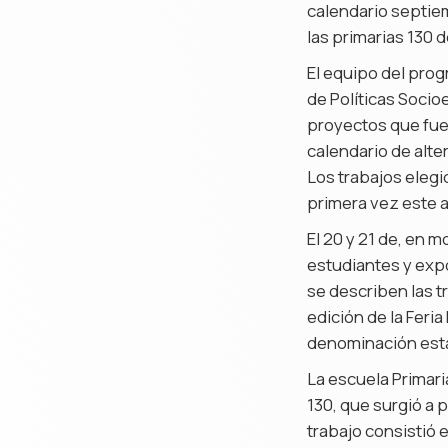
calendario septie
las primarias 130 d
El equipo del prog
de Políticas Socio
proyectos que fuer
calendario de alte
Los trabajos elegi
primera vez este a
El 20 y 21 de, en m
estudiantes y exp
se describen las t
edición de la Feri
denominación estab
La escuela Primari
130, que surgió a p
trabajo consistió e