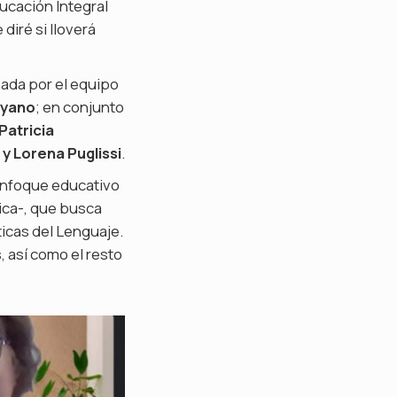
ucación Integral
diré si lloverá
nada por el equipo
oyano
; en conjunto
Patricia
y Lorena Puglissi
.
 enfoque educativo
tica-, que busca
icas del Lenguaje.
 así como el resto