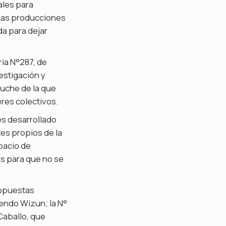
ales para
 Las producciones
da para dejar
ria N°287, de
vestigación y
uche de la que
eres colectivos.
es desarrollado
es propios de la
pacio de
es para que no se
ropuestas
iendo Wizun; la N°
 Caballo, que