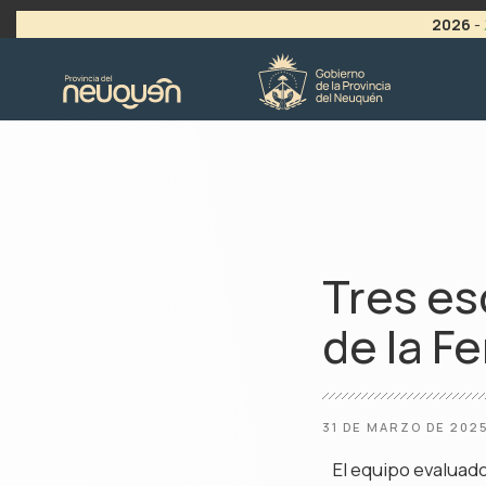
2026
-
>
LLAMADO A VACANTES
Tres es
de la F
31 DE MARZO DE 202
El equipo evaluado