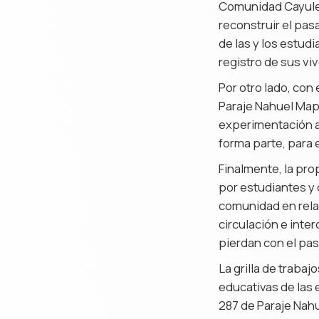
Comunidad Cayulef;
reconstruir el pas
de las y los estud
registro de sus vi
Por otro lado, con 
Paraje Nahuel Mapi.
experimentación a
forma parte, para e
Finalmente, la pr
por estudiantes y 
comunidad en relac
circulación e inte
pierdan con el pas
La grilla de traba
educativas de las 
287 de Paraje Nahu