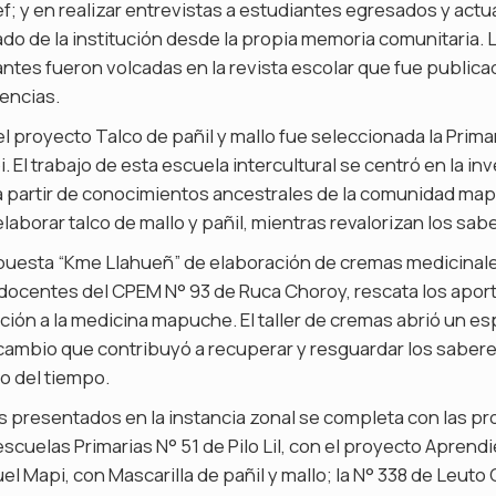
 y en realizar entrevistas a estudiantes egresados y actu
ado de la institución desde la propia memoria comunitaria.
iantes fueron volcadas en la revista escolar que fue publica
vencias.
el proyecto Talco de pañil y mallo fue seleccionada la Prima
 El trabajo de esta escuela intercultural se centró en la in
 partir de conocimientos ancestrales de la comunidad map
laborar talco de mallo y pañil, mientras revalorizan los sab
opuesta “Kme Llahueñ” de elaboración de cremas medicinal
docentes del CPEM N° 93 de Ruca Choroy, rescata los aport
ión a la medicina mapuche. El taller de cremas abrió un es
rcambio que contribuyó a recuperar y resguardar los saber
o del tiempo.
jos presentados en la instancia zonal se completa con las p
escuelas Primarias N° 51 de Pilo Lil, con el proyecto Aprend
el Mapi, con Mascarilla de pañil y mallo; la N° 338 de Leuto