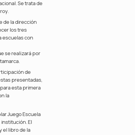
ional. Se trata de
roy.
 de la dirección
cer los tres
ra escuelas con
e se realizará por
atamarca.
rticipación de
estas presentadas,
 para esta primera
on la
colar Juego Escuela
institución. El
el libro de la