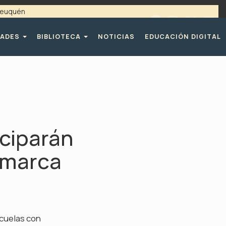
 Neuquén
 / 4494365 |
TELÉFONOS CPE
DADES
BIBLIOTECA
NOTICIAS
EDUCACIÓN DIGITAL
iciparán
tamarca
scuelas con