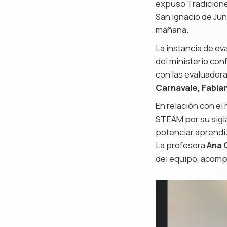
expuso Tradiciones
San Ignacio de Jun
mañana.
La instancia de ev
del ministerio co
con las evaluador
Carnavale, Fabia
En relación con e
STEAM por su sigla
potenciar aprendiz
La profesora
Ana 
del equipo, acompa