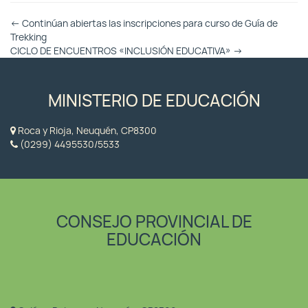
Otras
←
Continúan abiertas las inscripciones para curso de Guía de
Entradas
Trekking
CICLO DE ENCUENTROS «INCLUSIÓN EDUCATIVA»
→
MINISTERIO DE EDUCACIÓN
Roca y Rioja, Neuquén, CP8300
(0299) 4495530/5533
CONSEJO PROVINCIAL DE
EDUCACIÓN