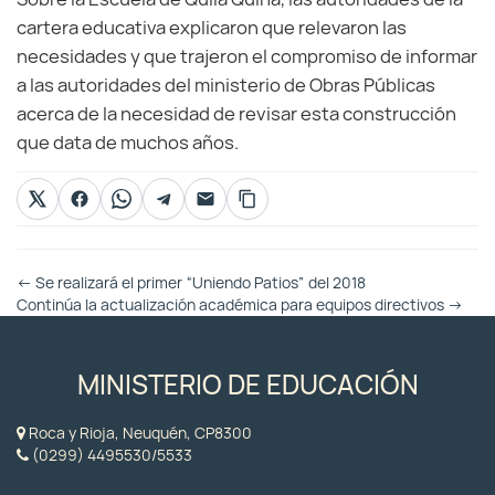
cartera educativa explicaron que relevaron las
necesidades y que trajeron el compromiso de informar
a las autoridades del ministerio de Obras Públicas
acerca de la necesidad de revisar esta construcción
que data de muchos años.
Otras
←
Se realizará el primer “Uniendo Patios” del 2018
Entradas
Continúa la actualización académica para equipos directivos
→
MINISTERIO DE EDUCACIÓN
Roca y Rioja, Neuquén, CP8300
(0299) 4495530/5533