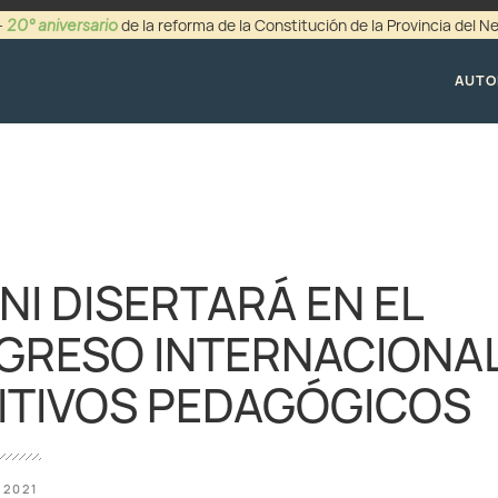
20° aniversario
-
de la reforma de la Constitución de la Provincia del 
+54 (0299) 44942
AUTO
NI DISERTARÁ EN EL
NGRESO INTERNACIONAL
ITIVOS PEDAGÓGICOS
 2021