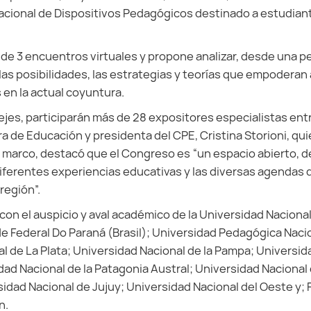
nacional de Dispositivos Pedagógicos destinado a estudian
 de 3 encuentros virtuales y propone analizar, desde una 
s, las posibilidades, las estrategias y teorías que empoderan 
en la actual coyuntura.
ejes, participarán más de 28 expositores especialistas ent
ra de Educación y presidenta del CPE, Cristina Storioni, qu
 marco, destacó que el Congreso es “un espacio abierto, d
diferentes experiencias educativas y las diversas agendas d
región”.
 con el auspicio y aval académico de la Universidad Naciona
e Federal Do Paraná (Brasil); Universidad Pedagógica Naci
l de La Plata; Universidad Nacional de la Pampa; Universid
d Nacional de la Patagonia Austral; Universidad Nacional 
idad Nacional de Jujuy; Universidad Nacional del Oeste y; F
n.