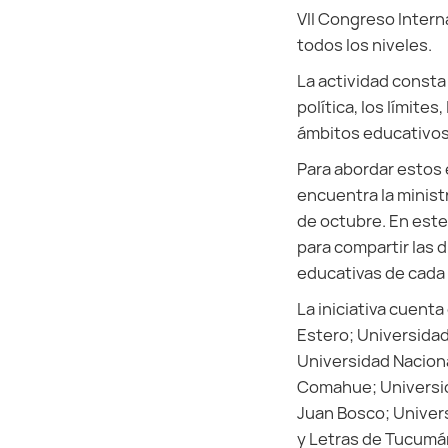
VII Congreso Inter
todos los niveles.
La actividad consta
política, los límite
ámbitos educativos 
Para abordar estos 
encuentra la minist
de octubre. En este
para compartir las 
educativas de cada 
La iniciativa cuenta
Estero; Universidad
Universidad Naciona
Comahue; Universida
Juan Bosco; Univers
y Letras de Tucumá