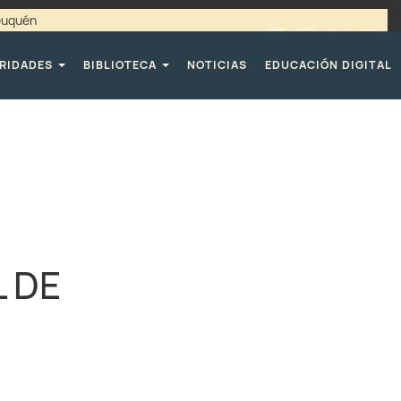
Neuquén
00 / 4494365 |
TELÉFONOS CPE
RIDADES
BIBLIOTECA
NOTICIAS
EDUCACIÓN DIGITAL
 DE