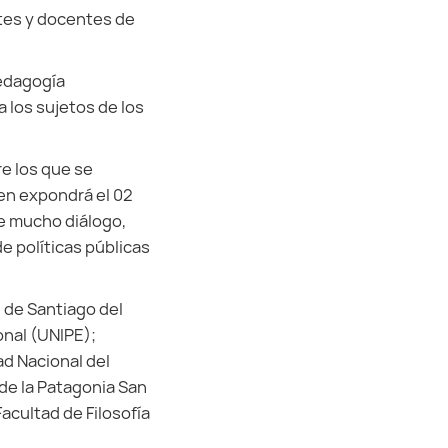
tes y docentes de
pedagogía
a los sujetos de los
re los que se
ien expondrá el 02
e mucho diálogo,
e políticas públicas
l de Santiago del
onal (UNIPE);
ad Nacional del
de la Patagonia San
acultad de Filosofía