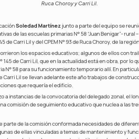
Ruca Choroy y Carri Lil.
ucación
Soledad Martínez
junto a parte del equipo se reun
ivas de las escuelas primarias N° 58 “Juan Benigar”- rural –
145 de Carri Lil y del CPEM N° 93 de Ruca Choroy, de la regió
orrieron los espacios educativos; algunos de ellos con trail
 145 de Carri Lil, que en la actualidad está en obra, por lo q
ia N° 58 para su funcionamiento temporario allí. En particula
 Carri Lil se llevan adelante este año trabajos de construc
acciones que requería el edificio.
zo a instancias de la convocatoria del delegado zonal, el lon
 una comisión de seguimiento educativo que nuclea a las t
de parte de la comisión conformada necesidades de diferen
lgunas de ellas vinculadas a temas de mantenimiento y fun