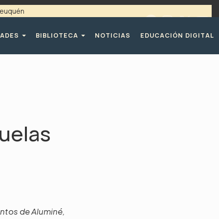
 Neuquén
 / 4494365 |
TELÉFONOS CPE
DADES
BIBLIOTECA
NOTICIAS
EDUCACIÓN DIGITAL
cuelas
entos de Aluminé,