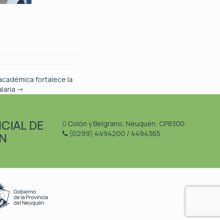
académica fortalece la
alaria
→
CIAL DE
Colón y Belgrano, Neuquén, CP8300
(0299) 4494200 / 4494365
N