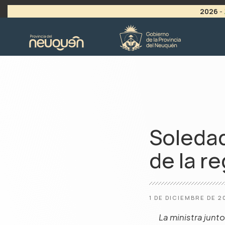
2026
-
>
LLAMADO A VACANTES
Soledad
de la r
1 DE DICIEMBRE DE 2
La ministra junt