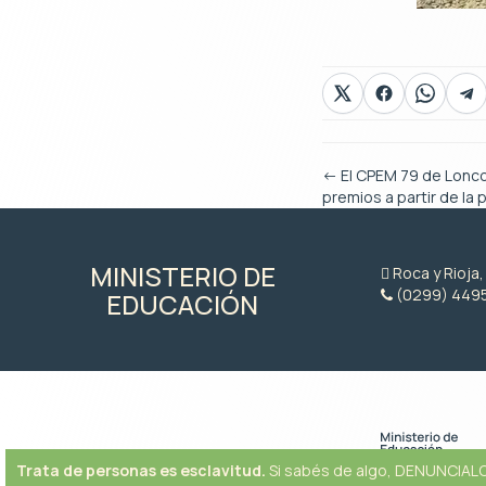
←
El CPEM 79 de Lonc
premios a partir de la 
MINISTERIO DE
Roca y Rioja
(0299) 449
EDUCACIÓN
Trata de personas es esclavitud.
Si sabés de algo, DENUNCIALO