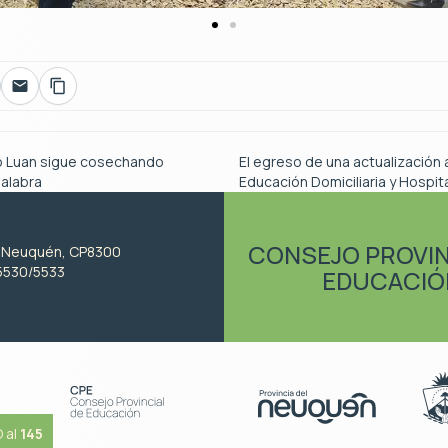
o Luan sigue cosechando
El egreso de una actualización 
palabra
Educación Domiciliaria y Hospit
CONSEJO PROVIN
, Neuquén, CP8300
5530/5533
EDUCACIÓ
 al
145