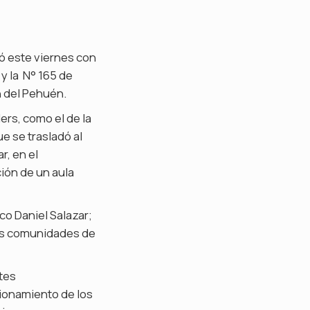
ió este viernes con
 y la N° 165 de
n del Pehuén.
ers, como el de la
ue se trasladó al
r, en el
ción de un aula
co Daniel Salazar;
res comunidades de
tes
cionamiento de los