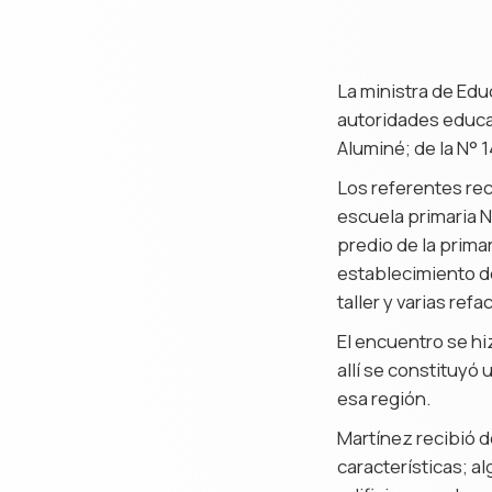
La ministra de Ed
autoridades educat
Aluminé; de la N° 
Los referentes rec
escuela primaria N°
predio de la primar
establecimiento de
taller y varias ref
El encuentro se hi
allí se constituyó
esa región.
Martínez recibió 
características; a