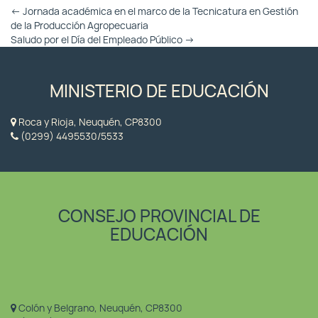
Otras
←
Jornada académica en el marco de la Tecnicatura en Gestión
Entradas
de la Producción Agropecuaria
Saludo por el Día del Empleado Público
→
MINISTERIO DE EDUCACIÓN
Roca y Rioja, Neuquén, CP8300
(0299) 4495530/5533
CONSEJO PROVINCIAL DE
EDUCACIÓN
Colón y Belgrano, Neuquén, CP8300