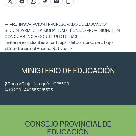
Otras
←
PRE-INSCRIPCIÓN | PROFESORADO DE EDUCACIÓN
Entradas
SECUNDARIA DE LA MODALIDAD TÉCNICO PROFESIONAL EN
CONCURRENCIA CON TÍTULO DE BASE.
Invitan a estudiantes a participar del concurso de dibujo
«Guardianes del Bosque Nativo»
→
MINISTERIO DE EDUCACIÓN
Roca y Rioja, Neuquén, CP8300
(0299) 4495530/5533
CONSEJO PROVINCIAL DE
EDUCACIÓN