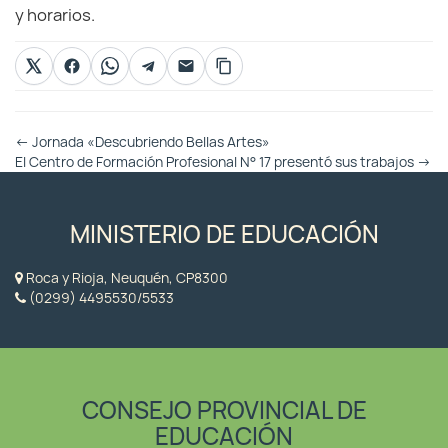
y horarios.
Otras
←
Jornada «Descubriendo Bellas Artes»
Entradas
El Centro de Formación Profesional N° 17 presentó sus trabajos
→
MINISTERIO DE EDUCACIÓN
Roca y Rioja, Neuquén, CP8300
(0299) 4495530/5533
CONSEJO PROVINCIAL DE
EDUCACIÓN