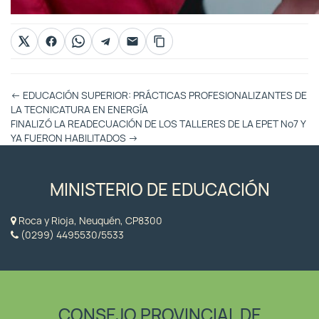
Otras
←
EDUCACIÓN SUPERIOR: PRÁCTICAS PROFESIONALIZANTES DE
Entradas
LA TECNICATURA EN ENERGÍA
FINALIZÓ LA READECUACIÓN DE LOS TALLERES DE LA EPET Nº7 Y
YA FUERON HABILITADOS
→
MINISTERIO DE EDUCACIÓN
Roca y Rioja, Neuquén, CP8300
(0299) 4495530/5533
CONSEJO PROVINCIAL DE