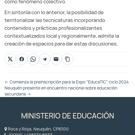
como fenómeno colectivo.
En sintonía con lo anterior, la posibilidad de
territorializar las tecnicaturas incorporando
contenidos y prácticas profesionalizantes
contextualizados local y regionalmente, admite la
creación de espacios para dar estas discusiones.
Otras
←
Comienza la preinscripción para la Expo “EducaTIC” ciclo 2024
Entradas
Neuquén presente en encuentro nacional sobre educación
secundaria
→
MINISTERIO DE EDUCACIÓN
Roca y Rioja, Neuquén, CP8300
(0299) 4495530/5533