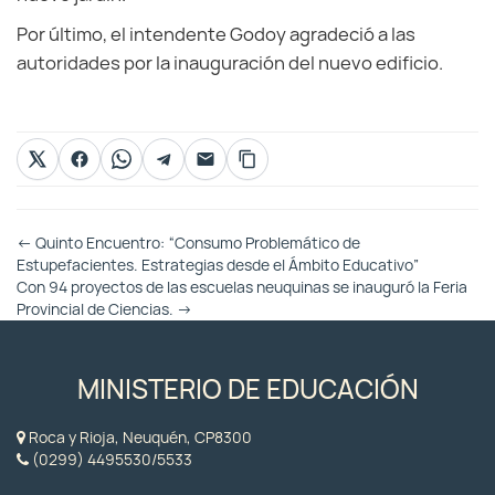
Por último, el intendente Godoy agradeció a las
autoridades por la inauguración del nuevo edificio.
Otras
←
Quinto Encuentro: “Consumo Problemático de
Entradas
Estupefacientes. Estrategias desde el Ámbito Educativo”
Con 94 proyectos de las escuelas neuquinas se inauguró la Feria
Provincial de Ciencias.
→
MINISTERIO DE EDUCACIÓN
Roca y Rioja, Neuquén, CP8300
(0299) 4495530/5533