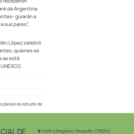
5 recibieron
ank de Argentina.
entes- guiarán a
a sus pares”,
Belén López celebró
iantes, quienes se
a se está
la UNESCO.
os planes de estudio de
CIAL DE
Colón y Belgrano, Neuquén, CP8300