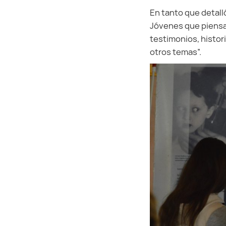
En tanto que detall
Jóvenes que piensan
testimonios, histor
otros temas”.