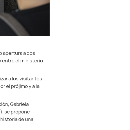
o apertura a dos
 entre el ministerio
zar a los visitantes
 el prójimo y a la
ión, Gabriela
e), se propone
 historia de una