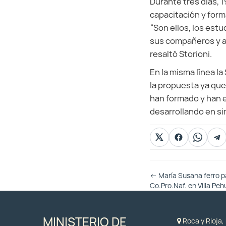
Durante tres días, 
capacitación y form
“Son ellos, los est
sus compañeros y a 
resaltó Storioni.
En la misma línea l
la propuesta ya que
han formado y han e
desarrollando en si
Otras
←
María Susana ferro pa
Entradas
Co.Pro.Naf. en Villa Peh
MINISTERIO DE
Roca y Rioja