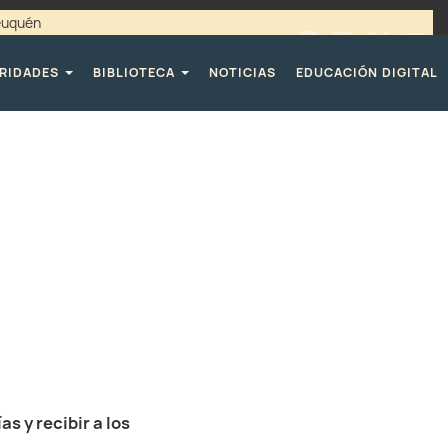
Neuquén
00 / 4494365 |
TELÉFONOS CPE
RIDADES
BIBLIOTECA
NOTICIAS
EDUCACIÓN DIGITAL
s y recibir a los