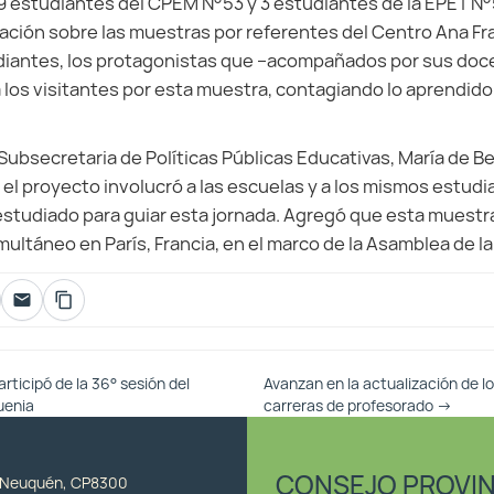
19 estudiantes del CPEM N°53 y 3 estudiantes de la EPET N°
ación sobre las muestras por referentes del Centro Ana Fr
udiantes, los protagonistas que –acompañados por sus doc
los visitantes por esta muestra, contagiando lo aprendido 
a Subsecretaria de Políticas Públicas Educativas, María de 
 el proyecto involucró a las escuelas y a los mismos estud
studiado para guiar esta jornada. Agregó que esta muestr
multáneo en París, Francia, en el marco de la Asamblea de 
rticipó de la 36° sesión del
Avanzan en la actualización de l
uenia
carreras de profesorado
→
CONSEJO PROVIN
, Neuquén, CP8300