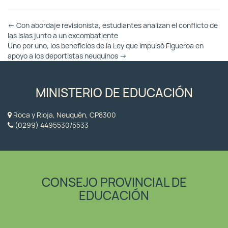
Otras
←
Con abordaje revisionista, estudiantes analizan el conflicto de
Entradas
las islas junto a un excombatiente
Uno por uno, los beneficios de la Ley que impulsó Figueroa en
apoyo a los deportistas neuquinos
→
MINISTERIO DE EDUCACIÓN
Roca y Rioja, Neuquén, CP8300
(0299) 4495530/5533
CONSEJO PROVINCIAL DE
EDUCACIÓN