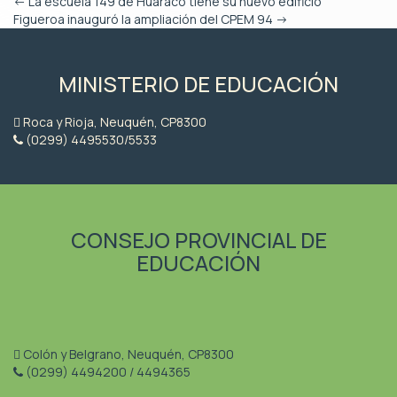
←
La escuela 149 de Huaraco tiene su nuevo edificio
Figueroa inauguró la ampliación del CPEM 94
→
MINISTERIO DE EDUCACIÓN
Roca y Rioja, Neuquén, CP8300
(0299) 4495530/5533
CONSEJO PROVINCIAL DE
EDUCACIÓN
Colón y Belgrano, Neuquén, CP8300
(0299) 4494200 / 4494365