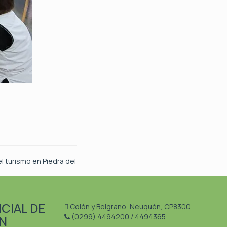
l turismo en Piedra del
CIAL DE
Colón y Belgrano, Neuquén, CP8300
(0299) 4494200 / 4494365
N