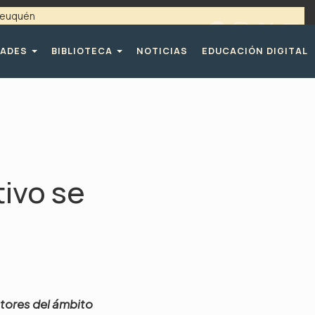
 Neuquén
 / 4494365 |
TELÉFONOS CPE
DADES
BIBLIOTECA
NOTICIAS
EDUCACIÓN DIGITAL
ivo se
ctores del ámbito