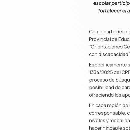
escolar partici
fortalecer el
Como parte del pla
Provincial de Educ
“Orientaciones Ge
con discapacidad” 
Específicamente s
1334/2025 del CPE 
proceso de búsque
posibilidad de gar
ofreciendo los ap
En cada región de 
corresponsable, c
niveles y modalida
hacer hincapié sob