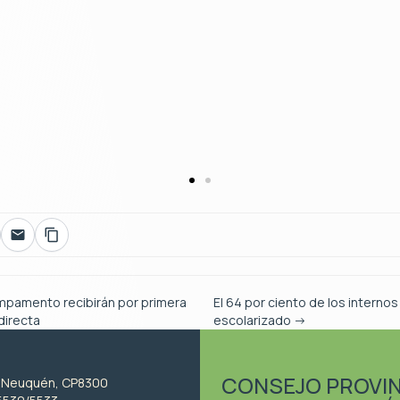
mpamento recibirán por primera
El 64 por ciento de los internos
directa
escolarizado
→
CONSEJO PROVIN
, Neuquén, CP8300