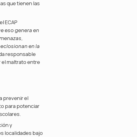
as que tienen las
 el ECAP
que eso genera en
 amenazas,
 eclosionan en la
rada responsable
r el maltrato entre
 prevenir el
to para potenciar
scolares.
ción y
s localidades bajo