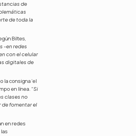
stancias de
oblemáticas
rte de toda la
egún Biltes,
s -en redes
n con el celular
as digitales de
o la consigna ‘el
iempo en línea.
“Si
as clases no
 de fomentar el
an en redes
 las