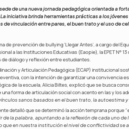
 sede de una nueva jornada pedagógica orientada a forta
 La iniciativa brinda herramientas prácticas a los jóvene
 de vinculación entre pares, el buen trato y el uso de ce
a de prevención de bullying ‘Llegar Antes’, a cargo del Eq
ional a las Instituciones Educativas (Eaopie), la EPET N° 13
 de diálogo y reflexión entre estudiantes.
inación y Articulación Pedagógica (ECAP) institucional so
eventiva, con la intención de garantizar una convivencia e
ica de la escuela, Alicia Biltes, explicó que se busca cons
 una forma de articulación social con acento en las y los a
ínculos sanos basados en el buen trato, la autoestima y 
rente detalló que se determinó la acción temprana porque
“
tir de la palabra, apuntando a la reflexión de cada uno de
ue en nuestra institución el nivel de conflictividad se 