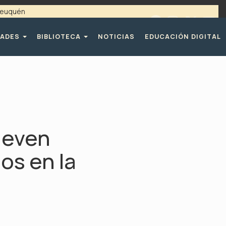
 Neuquén
 / 4494365 |
TELÉFONOS CPE
DADES
BIBLIOTECA
NOTICIAS
EDUCACIÓN DIGITAL
ueven
os en la