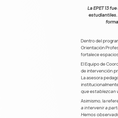
La EPET 13 fue
estudiantiles.
formas
Dentro del program
Orientación Profes
fortalece espacios
El Equipo de Coord
de intervención pr
La asesora pedagóg
institucionalmente
que establezcan v
Asimismo, la refe
a intervenir a par
Hemos observado q