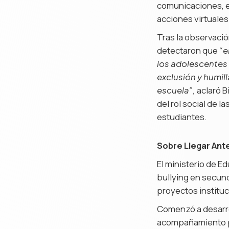
comunicaciones, el
acciones virtuales
Tras la observació
detectaron que
“e
los adolescentes
exclusión y humil
aclaró B
escuela”,
del rol social de l
estudiantes.
Sobre Llegar Ant
El ministerio de E
bullying en secund
proyectos instituc
Comenzó a desarro
acompañamiento pe