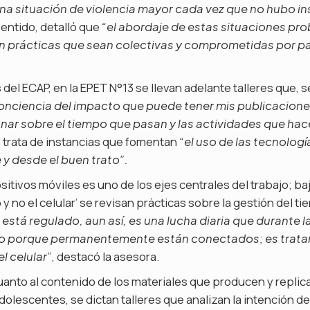
na situación de violencia mayor cada vez que no hubo in
sentido, detalló que
“el abordaje de estas situaciones pr
n prácticas que sean colectivas y comprometidas por pa
is del ECAP, en la EPET N°13 se llevan adelante talleres que, s
onciencia del impacto que puede tener mis publicacione
ionar sobre el tiempo que pasan y las actividades que hace
e trata de instancias que fomentan
“el uso de las tecnologí
y desde el buen trato”.
itivos móviles es uno de los ejes centrales del trabajo; baj
 y no el celular’ se revisan prácticas sobre la gestión del t
 está regulado, aun así, es una lucha diaria que durante l
no porque permanentemente están conectados; es tratar
, destacó la asesora.
l celular”
cuanto al contenido de los materiales que producen y replic
adolescentes, se dictan talleres que analizan la intención de