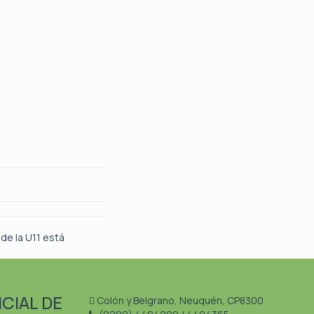
 de la U11 está
CIAL DE
Colón y Belgrano, Neuquén, CP8300