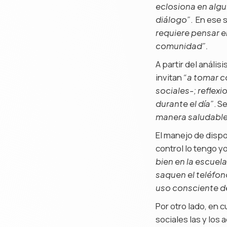
eclosiona en algu
. En ese 
diálogo”
requiere pensar e
comunidad”.
A partir del anális
invitan
“a tomar c
sociales-; reflex
. S
durante el día”
manera saludable 
El manejo de dispos
control lo tengo yo
bien en la escuela
saquen el teléfo
uso consciente de
Por otro lado, en 
sociales las y los 