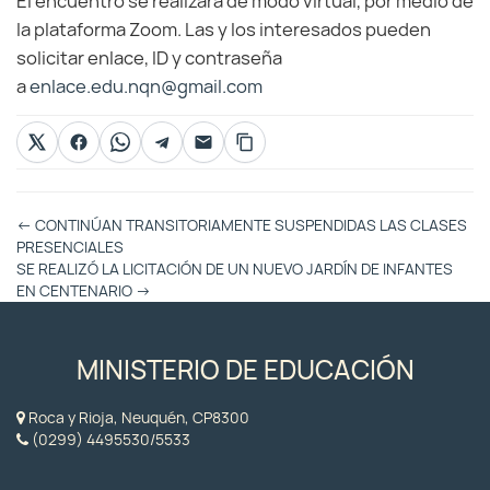
El encuentro se realizará de modo virtual, por medio de
la plataforma Zoom. Las y los interesados pueden
solicitar enlace, ID y contraseña
a
enlace.edu.nqn@gmail.com
Otras
←
CONTINÚAN TRANSITORIAMENTE SUSPENDIDAS LAS CLASES
Entradas
PRESENCIALES
SE REALIZÓ LA LICITACIÓN DE UN NUEVO JARDÍN DE INFANTES
EN CENTENARIO
→
MINISTERIO DE EDUCACIÓN
Roca y Rioja, Neuquén, CP8300
(0299) 4495530/5533