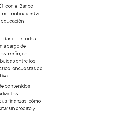
E), con el Banco
ron continuidad al
e educación
cundario, en todas
n a cargo de
 este año, se
ibuidas entre los
áctico, encuestas de
iva.
 de contenidos
tudiantes
 sus finanzas, cómo
itar un crédito y