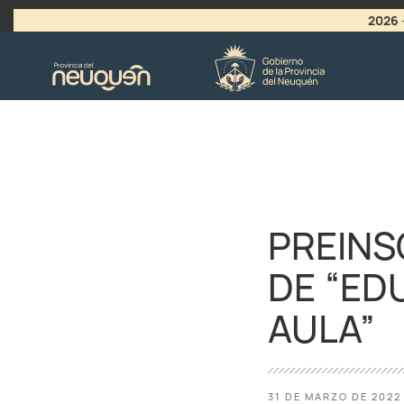
2026
>
LLAMADO A VACANTES
PREINS
DE “ED
AULA”
31 DE MARZO DE 2022