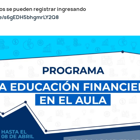
dos se pueden registrar ingresando
gle/s6gEDH5bhgmrLY2Q8