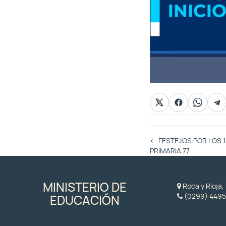
Otras
←
FESTEJOS POR LOS 
Entradas
PRIMARIA 77
MINISTERIO DE
Roca y Rioja
(0299) 4495
EDUCACIÓN