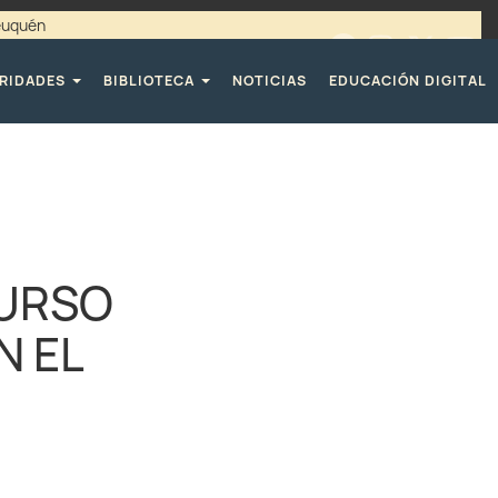
Neuquén
00 / 4494365 |
TELÉFONOS CPE
RIDADES
BIBLIOTECA
NOTICIAS
EDUCACIÓN DIGITAL
CURSO
N EL