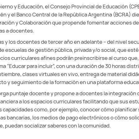
bierno y Educación, el Consejo Provincial de Educación (CP
én y el Banco Central de la República Argentina (BCRA) die
ación y Colaboración que propende fomentar acciones d
as a docentes.
 las y los docentes de tercer año en adelante – del nivel se
e escuelas de gestión pública, privada y/o social, que esté
ios curriculares afines podrán preinscribirse al curso que,
ema “Educar para incluir”, con una duración de 30 horas distr
ptiembre, clases virtuales en vivo, entrega de material did
to y seguimiento de la formación en una plataforma educat
orga puntaje docente y propone a docentes la integración
anciera a los espacios curriculares facilitando que sus es
s capacidades como, por ejemplo, conocer cómo planificar
as bancarias, los medios de pago electrónicos o cómo solic
, puedan socializar saberes con la comunidad.