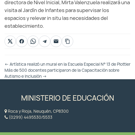
directora de Nivel Inicial, Mirta Valenzuela realizará una
visita al Jardín de Infantes para supervisar los
espacios y relevar in situ las necesidades del
establecimiento.
Otras
←
Artística realizó un mural en la Escuela Especial N° 13 de Plottier
Entradas
Más de 500 docentes participaron de la Capacitación sobre
Autismo e Inclusión
→
MINISTERIO DE EDUCACIÓN
Roca y Rioja, Neuquén, CP8300
(0299) 4495530/5533