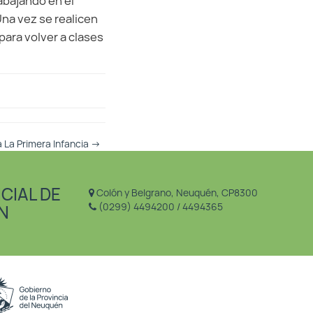
abajando en el
na vez se realicen
para volver a clases
a La Primera Infancia
→
CIAL DE
Colón y Belgrano, Neuquén, CP8300
(0299) 4494200 / 4494365
N