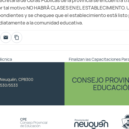
ecretaria de Obras Publicas de la provincia se encuentra tr
or tal motivo NO HABRÁ CLASES EN EL ESTABLECIMIENTO. U
pondientes y se chequee que el establecimiento está listo 
iatamente a la comunidad educativa.
Técnica
Finalizan las Capacitaciones Par
CONSEJO PROVIN
, Neuquén, CP8300
530/5533
EDUCACIÓ