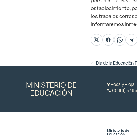
personal de la Subs
establecimiento, p
los trabajos corres
informaremos inmed
Otras
←
Día de la Educación 
Entradas
MINISTERIO DE
Roca y Rioja
(0299) 4495
EDUCACIÓN