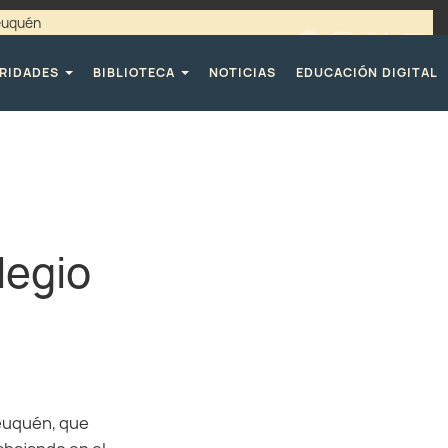
Neuquén
00 / 4494365 |
TELÉFONOS CPE
RIDADES
BIBLIOTECA
NOTICIAS
EDUCACIÓN DIGITAL
legio
Neuquén, que