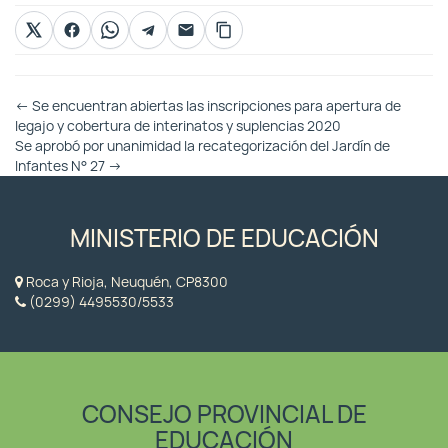
Otras
←
Se encuentran abiertas las inscripciones para apertura de
Entradas
legajo y cobertura de interinatos y suplencias 2020
Se aprobó por unanimidad la recategorización del Jardín de
Infantes N° 27
→
MINISTERIO DE EDUCACIÓN
Roca y Rioja, Neuquén, CP8300
(0299) 4495530/5533
CONSEJO PROVINCIAL DE
EDUCACIÓN