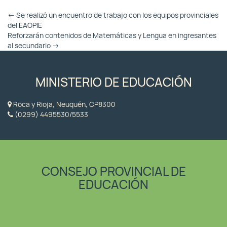
Otras
←
Se realizó un encuentro de trabajo con los equipos provinciales
Entradas
del EAOPIE
Reforzarán contenidos de Matemáticas y Lengua en ingresantes
al secundario
→
MINISTERIO DE EDUCACIÓN
Roca y Rioja, Neuquén, CP8300
(0299) 4495530/5533
CONSEJO PROVINCIAL DE
EDUCACIÓN