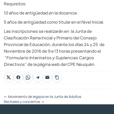
Requisitos:
10 años de antigüedad en la docencia .
5 años de antigüedad como titular en el Nivel Inicial.
Las inscripciones se realizarán en la Junta de
Clasificación Rama Inicial y Primario del Consejo
Provincial de Educación, durante los días 24 y 25 de
Noviembre de 2016 de 9 a 13 horas presentando el
“Formulario Interinatos y Suplencias Cargos
Directivos”
de la página web del CPE Neuquén.
Otras
←
Movimiento de legajos en la Junta de Adultos
Entradas
Recitales y conciertos
→