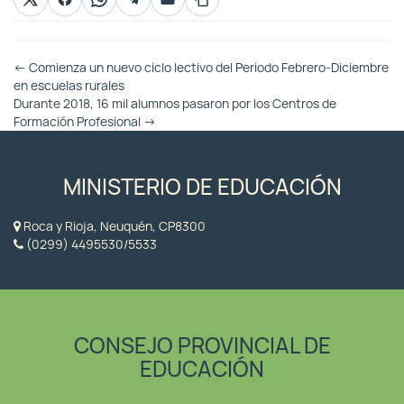
Otras
←
Comienza un nuevo ciclo lectivo del Periodo Febrero-Diciembre
Entradas
en escuelas rurales
Durante 2018, 16 mil alumnos pasaron por los Centros de
Formación Profesional
→
MINISTERIO DE EDUCACIÓN
Roca y Rioja, Neuquén, CP8300
(0299) 4495530/5533
CONSEJO PROVINCIAL DE
EDUCACIÓN