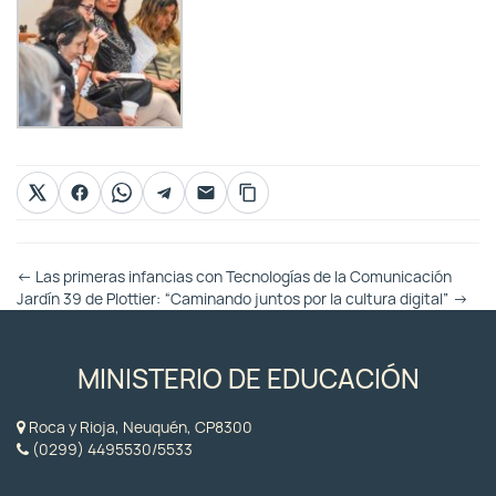
Otras
←
Las primeras infancias con Tecnologías de la Comunicación
Entradas
Jardín 39 de Plottier: “Caminando juntos por la cultura digital”
→
MINISTERIO DE EDUCACIÓN
Roca y Rioja, Neuquén, CP8300
(0299) 4495530/5533