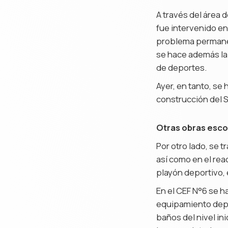
A través del área 
fue intervenido en
problema permanent
se hace además la 
de deportes.
Ayer, en tanto, se 
construcción del S
Otras obras esco
Por otro lado, se 
así como en el rea
playón deportivo,
En el CEF N°6 se ha
equipamiento depor
baños del nivel ini