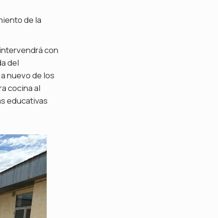
miento de la
 intervendrá con
da del
 a nuevo de los
a cocina al
ias educativas