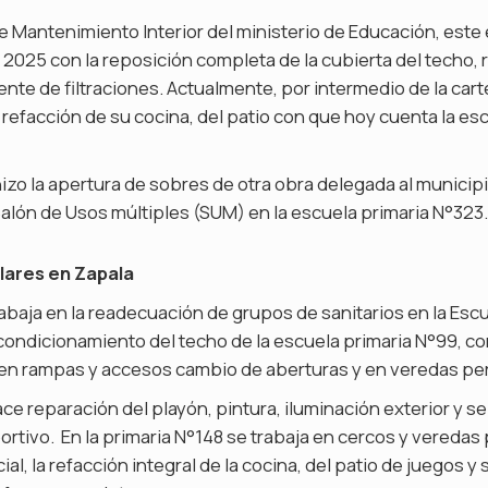
de Mantenimiento Interior del ministerio de Educación, est
 2025 con la reposición completa de la cubierta del techo,
e de filtraciones. Actualmente, por intermedio de la cart
refacción de su cocina, del patio con que hoy cuenta la esc
hizo la apertura de sobres de otra obra delegada al municipi
alón de Usos múltiples (SUM) en la escuela primaria N°323.
lares en Zapala
trabaja en la readecuación de grupos de sanitarios en la Escu
condicionamiento del techo de la escuela primaria N°99, con
 en rampas y accesos cambio de aberturas y en veredas per
ce reparación del playón, pintura, iluminación exterior y se
tivo. En la primaria N°148 se trabaja en cercos y veredas 
cial, la refacción integral de la cocina, del patio de juegos 