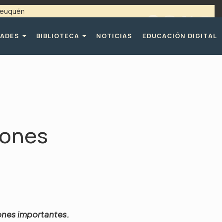
 Neuquén
 / 4494365 |
TELÉFONOS CPE
DADES
BIBLIOTECA
NOTICIAS
EDUCACIÓN DIGITAL
iones
ones importantes.