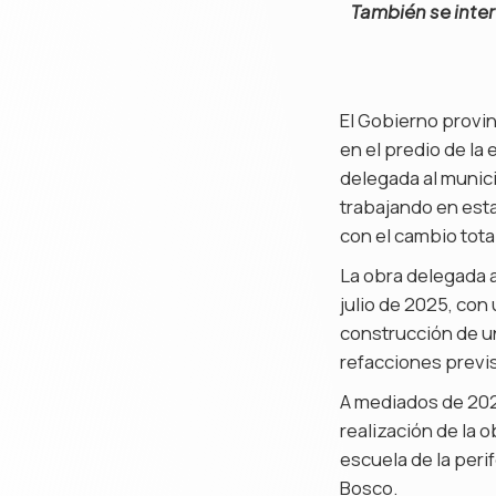
También se interv
El Gobierno provin
en el predio de la
delegada al munici
trabajando en esta
con el cambio tota
La obra delegada a
julio de 2025, con
construcción de u
refacciones previs
A mediados de 20
realización de la 
escuela de la peri
Bosco.