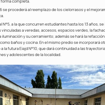
n forma completa.
56 se procederá al reemplazo de los cielorrasos y el mejora
ca.
l N°5, a la que concurren estudiantes hasta los 13 años, se
 vinculadas a veredas, accesos, espacios verdes, la facha
a iluminación y su cerramiento; además se hará la refacción
omo baños y cocina. En el mismo predio se incorporará otr
a la futura Eiajd N°10, que dará continuidad a las trayector
nes y adolescentes de la localidad.