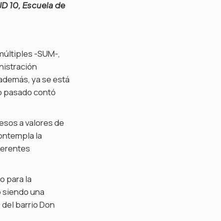
AJD 10, Escuela de
 múltiples -SUM-,
nistración
 además, ya se está
ño pasado contó
esos a valores de
contempla la
ferentes
o para la
ó siendo una
 del barrio Don