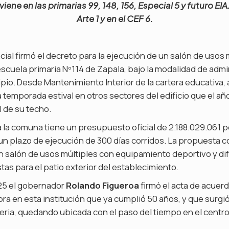
iene en las primarias 99, 148, 156, Especial 5 y futuro EI
Arte 1 y en el CEF 6.
cial firmó el decreto para la ejecución de un salón de usos
 escuela primaria Nº114 de Zapala, bajo la modalidad de admi
pio. Desde Mantenimiento Interior de la cartera educativa,
 temporada estival en otros sectores del edificio que el a
l de su techo.
 la comuna tiene un presupuesto oficial de 2.188.029.061 p
 un plazo de ejecución de 300 días corridos. La propuesta 
n salón de usos múltiples con equipamiento deportivo y di
tas para el patio exterior del establecimiento.
25 el gobernador
Rolando Figueroa
firmó el acta de acuerd
obra en esta institución que ya cumplió 50 años, y que surgi
feria, quedando ubicada con el paso del tiempo en el centro