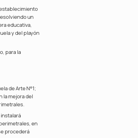
e establecimiento
 resolviendo un
era educativa,
uela y del playón
o, para la
ela de Arte N°1;
 la mejora del
imetrales.
 instalará
perimetrales, en
y se procederá