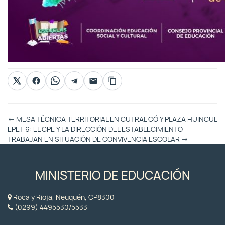
Otras
←
MESA TÉCNICA TERRITORIAL EN CUTRAL CÓ Y PLAZA HUINCUL
Entradas
EPET 6: EL CPE Y LA DIRECCIÓN DEL ESTABLECIMIENTO
TRABAJAN EN SITUACIÓN DE CONVIVENCIA ESCOLAR
→
MINISTERIO DE EDUCACIÓN
Roca y Rioja, Neuquén, CP8300
(0299) 4495530/5533