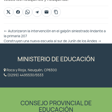
Otras
←
Autorizaron la intervención en el galpón siniestrado lindante a
Entradas
la primaria 207
Construyen una nueva escuela al sur de Junín de los Andes
→
MINISTERIO DE EDUCACIÓN
Roca y Rioja, Neuquén, CP8300
(0299) 4495530/5533
CONSEJO PROVINCIAL DE
EDUCACIÓN