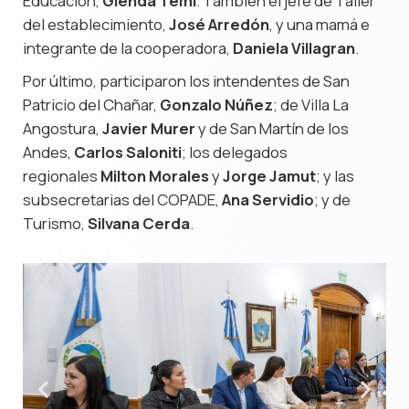
Educación,
Glenda Temi
. También el jefe de Taller
del establecimiento,
José Arredón
, y una mamá e
integrante de la cooperadora,
Daniela Villagran
.
Por último, participaron los intendentes de San
Patricio del Chañar,
Gonzalo Núñez
; de Villa La
Angostura,
Javier Murer
y de San Martín de los
Andes,
Carlos Saloniti
; los delegados
regionales
Milton Morales
y
Jorge Jamut
; y las
subsecretarias del COPADE,
Ana Servidio
; y de
Turismo,
Silvana Cerda
.