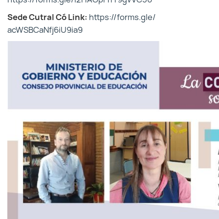
Sede Cutral Có Link:
https://forms.gle/
acWSBCaNfj6iU9ia9