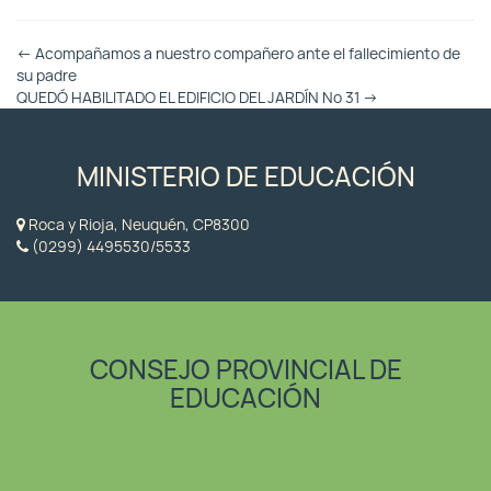
Otras
←
Acompañamos a nuestro compañero ante el fallecimiento de
Entradas
su padre
QUEDÓ HABILITADO EL EDIFICIO DEL JARDÍN Nº 31
→
MINISTERIO DE EDUCACIÓN
Roca y Rioja, Neuquén, CP8300
(0299) 4495530/5533
CONSEJO PROVINCIAL DE
EDUCACIÓN