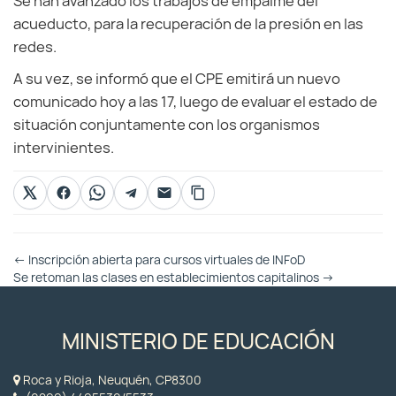
Se han avanzado los trabajos de empalme del
acueducto, para la recuperación de la presión en las
redes.
A su vez, se informó que el CPE emitirá un nuevo
comunicado hoy a las 17, luego de evaluar el estado de
situación conjuntamente con los organismos
intervinientes.
Otras
←
Inscripción abierta para cursos virtuales de INFoD
Entradas
Se retoman las clases en establecimientos capitalinos
→
MINISTERIO DE EDUCACIÓN
Roca y Rioja, Neuquén, CP8300