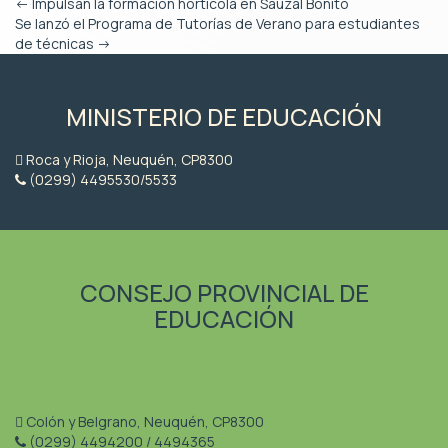
←
Impulsan la formación hortícola en Sauzal Bonito
Se lanzó el Programa de Tutorías de Verano para estudiantes
de técnicas
→
MINISTERIO DE EDUCACIÓN
Roca y Rioja, Neuquén, CP8300
(0299) 4495530/5533
CONSEJO PROVINCIAL DE
EDUCACIÓN
Colón y Belgrano, Neuquén, CP8300
(0299) 4494200 / 4494365