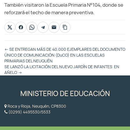
También visitaron la Escuela Primaria N°104, donde se
reforzará el techo de manera preventiva.
Otras
←
SE ENTREGAN MÁS DE 40.000 EJEMPLARES DEL DOCUMENTO
Entradas
ÚNICO DE COMUNICACIÓN (DuCO) EN LAS ESCUELAS
PRIMARIAS DEL NEUQUÉN
SE LANZÓ LA LICITACIÓN DEL NUEVO JARDÍN DE INFANTES EN
AÑELO
→
MINISTERIO DE EDUCACIÓN
Roca y Rioja, Neuquén, CP8300
(0299) 4495530/5533