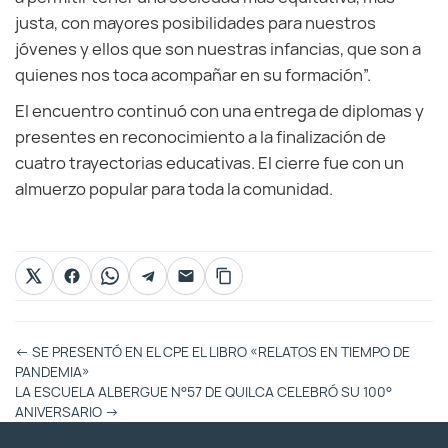
justa, con mayores posibilidades para nuestros
jóvenes y ellos que son nuestras infancias, que son a
quienes nos toca acompañar en su formación”.
El encuentro continuó con una entrega de diplomas y
presentes en reconocimiento a la finalización de
cuatro trayectorias educativas. El cierre fue con un
almuerzo popular para toda la comunidad.
Otras
←
SE PRESENTÓ EN EL CPE EL LIBRO «RELATOS EN TIEMPO DE
Entradas
PANDEMIA»
LA ESCUELA ALBERGUE N°57 DE QUILCA CELEBRÓ SU 100°
ANIVERSARIO
→