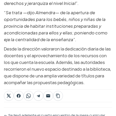
derechos y jerarquiza el nivel Inicial”.
“Se trata —dijo Almendra— de la apertura de
oportunidades para los bebés, niños y niñas de la
provincia de habitar instituciones preparadas y
acondicionadas para ellos y ellas; poniendo como
eje la centralidad de la enseñanza”.
Desde la dirección valoraron la dedicación diaria de las
docentes y el aprovechamiento de los recursos con
los que cuenta la escuela. Además, las autoridades
recorrieron el nuevo espacio destinado a la biblioteca,
que dispone de una amplia variedad de títulos para
acompañar las propuestas pedagógicas.
Otras
←
Se llevó adelante el cuarto encuentro de la mesa curricular