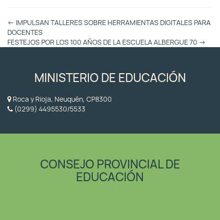
Otras
←
IMPULSAN TALLERES SOBRE HERRAMIENTAS DIGITALES PARA
Entradas
DOCENTES
FESTEJOS POR LOS 100 AÑOS DE LA ESCUELA ALBERGUE 70
→
MINISTERIO DE EDUCACIÓN
Roca y Rioja, Neuquén, CP8300
(0299) 4495530/5533
CONSEJO PROVINCIAL DE
EDUCACIÓN