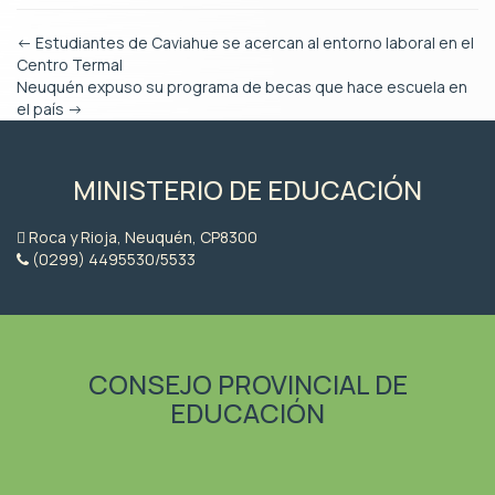
←
Estudiantes de Caviahue se acercan al entorno laboral en el
Centro Termal
Neuquén expuso su programa de becas que hace escuela en
el país
→
MINISTERIO DE EDUCACIÓN
Roca y Rioja, Neuquén, CP8300
(0299) 4495530/5533
CONSEJO PROVINCIAL DE
EDUCACIÓN