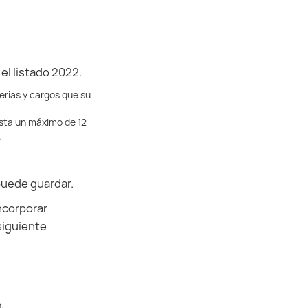
 el listado 2022.
terias y cargos que su
hasta un máximo de 12
.
 puede guardar.
incorporar
 siguiente
.