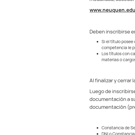
www.neuquen.edu
Deben inscribirse en
Si el título pose
competencia le p
Los títulos con c
materias o cargos
Al finalizar y cerra
Luego de inscribirse
documentación a su l
documentación (pr
Constancia de Se
DNI o Constancia