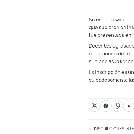
No es necesario que
que subieron en in
fue presentada en f
Docentes egresados
constancias de títul
suplencias 2022 de
La inscripción es 
cuidadosamente las 
Otras
←
INSCRIPCIONES INTE
Entradas