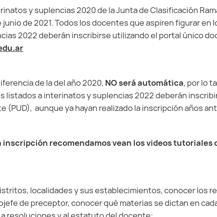
erinatos y suplencias 2020 de la Junta de Clasificación Ram
de junio de 2021. Todos los docentes que aspiren figurar en l
ncias 2022 deberán inscribirse utilizando el portal único d
edu.ar
diferencia de la del año 2020,
NO será automática
, por lo 
os listados a interinatos y suplencias 2022 deberán inscribir
e (PUD), aunque ya hayan realizado la inscripción años ant
la inscripción recomendamos vean los videos tutoriales
istritos, localidades y sus establecimientos, conocer los re
bjefe de preceptor, conocer qué materias se dictan en cada 
a resoluciones y al estatuto del docente: