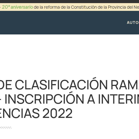
20° aniversario
-
de la reforma de la Constitución de la Provincia del 
+54 (0299) 44942
AUTO
DE CLASIFICACIÓN RA
– INSCRIPCIÓN A INTER
ENCIAS 2022