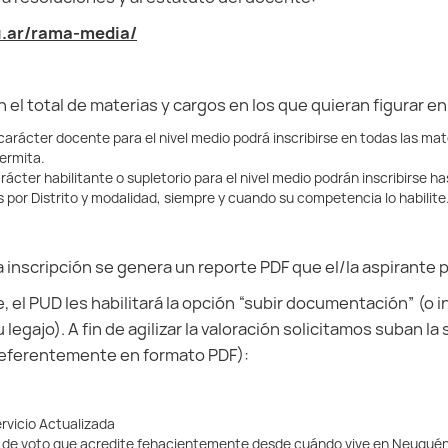
.ar/rama-media/
 el total de materias y cargos en los que quieran figurar en
e carácter docente para el nivel medio podrá inscribirse en todas las ma
ermita.
arácter habilitante o supletorio para el nivel medio podrán inscribirse 
 por Distrito y modalidad, siempre y cuando su competencia lo habilite
r la inscripción se genera un reporte PDF que el/la aspirante
, el PUD les habilitará la opción “subir documentación” (o 
egajo). A fin de agilizar la valoración solicitamos suban la
eferentemente en formato PDF):
rvicio Actualizada
 de voto que acredite fehacientemente desde cuándo vive en Neuquén