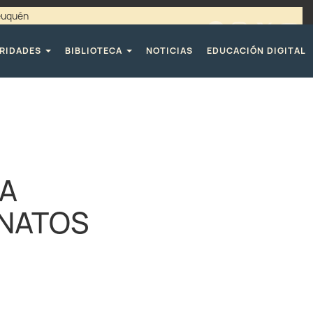
Neuquén
00 / 4494365 |
TELÉFONOS CPE
RIDADES
BIBLIOTECA
NOTICIAS
EDUCACIÓN DIGITAL
MA
INATOS