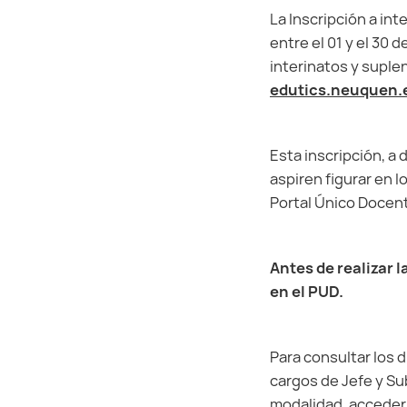
La Inscripción a int
entre el 01 y el 30 
interinatos y suple
edutics.neuquen.
Esta inscripción, a 
aspiren figurar en l
Portal Único Docent
Antes de realizar 
en el PUD.
Para consultar los d
cargos de Jefe y Su
modalidad, acceder 