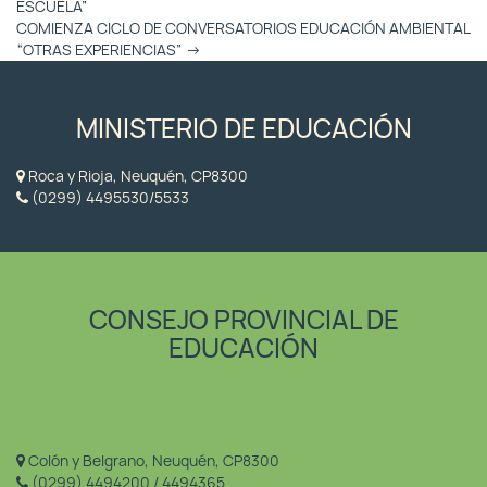
ESCUELA”
COMIENZA CICLO DE CONVERSATORIOS EDUCACIÓN AMBIENTAL
“OTRAS EXPERIENCIAS”
→
MINISTERIO DE EDUCACIÓN
Roca y Rioja, Neuquén, CP8300
(0299) 4495530/5533
CONSEJO PROVINCIAL DE
EDUCACIÓN
Colón y Belgrano, Neuquén, CP8300
(0299) 4494200 / 4494365