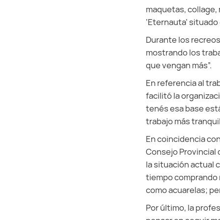
maquetas, collage, 
‘Eternauta’ situado
Durante los recreos,
mostrando los trab
que vengan más”.
En referencia al tr
facilitó la organiz
tenés esa base est
trabajo más tranquil
En coincidencia con
Consejo Provincial 
la situación actual
tiempo comprando m
como acuarelas; per
Por último, la prof