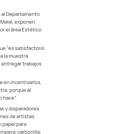
e al Departamento
s Malal, exponen
r el área Estético
e “es satisfactorio
ba la muestra
 entregar trabajos
e en incentivarlos,
tra, porque al
o hace”.
ias y disparadores
nes de artistas
n papel para
émpera, carbonilla;