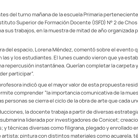
ntes del turno mañana de la escuela Primaria pertenecient
nstituto Superior de Formación Docente (ISFD) N° 2 de Cho
 sus trabajos, en la muestra de mitad de año organizada po
ra del espacio, Lorena Méndez, comentó sobre el evento qu
n las y los estudiantes. El lunes cuando vieron que ya esta
 repercusión instantánea. Querían completar la carpeta y
er participar”.
profesora indicó que el mayor valor de esta propuesta resid
ermite comprender “la importancia comunicativa de la mues
s personas se cierra el ciclo de la obra de arte que cada un
ducciones, la docente trabaja a partir de diversas estrateg
submarina liderada por investigadores de Conicet; creacio
; y técnicas diversas como filigrana, plegado y enrollado e
e artista; pintura con distintos materiales como acuarela, t