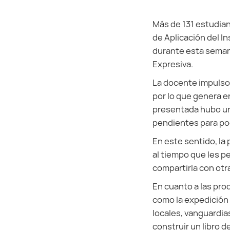
Más de 131 estudia
de Aplicación del I
durante esta semana
Expresiva.
La docente impulso
por lo que genera e
presentada hubo una
pendientes para pod
En este sentido, la 
al tiempo que les p
compartirla con otra
En cuanto a las pro
como la expedición 
locales, vanguardias
construir un libro d