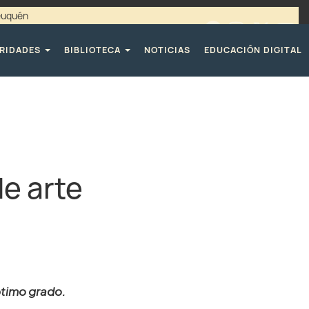
Neuquén
00 / 4494365 |
TELÉFONOS CPE
RIDADES
BIBLIOTECA
NOTICIAS
EDUCACIÓN DIGITAL
de arte
ptimo grado.