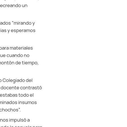
 recreando un
grados “mirando y
lias y esperamos
 para materiales
rque cuando no
montón de tiempo,
o Colegiado del
la docente contrastó
 estabas todo el
rminados insumos
 chochos”.
“nos impulsó a