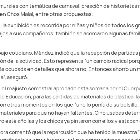
murales con temática de carnaval; creación de historietas
 en Chos Malal, entre otras propuestas.
 la exhibición es recorrida por niñas y niños de todos los 
ajos a sus compañeros; también se acercaron algunas fami
abajo cotidiano, Méndez indicó que la recepción de partidas
ación de la actividad. Esto representa “un cambio radical po
ás ocupada en detalles que ahora no. Entonces ahorro un 
a”, aseguró.
 el reajuste semestral aprobado esta semana por el Cuerp
de Educación, para las partidas de materiales de plástica, 
 con otros momentos en los que “uno lo ponía de su bolsillo,
ateriales para que no hayan faltantes. O no usabas dete
o este año las y los chicos ya pintaron con ellos y estaban
esora comentó que la repercusión que ha tenido la muestra 