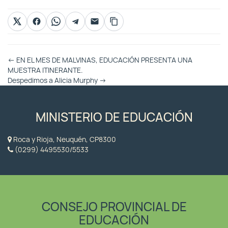
Otras
←
EN EL MES DE MALVINAS, EDUCACIÓN PRESENTA UNA
Entradas
MUESTRA ITINERANTE.
Despedimos a Alicia Murphy
→
MINISTERIO DE EDUCACIÓN
Roca y Rioja, Neuquén, CP8300
(0299) 4495530/5533
CONSEJO PROVINCIAL DE
EDUCACIÓN