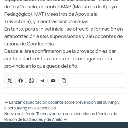
de 1º y 2º ciclo, docentes MAP (Maestros de Apoyo
Pedagógico), MAT (Maestros de Apoyo a la
Trayectoria), y maestras bibliotecarias.
En tanto, para el nivel inicial, se ofreció la formación en
alfabetización a seis supervisiones y 296 docentes de
la zona de Confluencia.
Desde el área confirmaron que la proyección es dar
continuidad a estos cursos en otros lugares de la
provincia en lo que queda del año.
Otras
←
Lanzan capacitación docente sobre prevención del bullying y
Entradas
ciberbullying en las escuelas
Nueva edición de Tecnoaventura con secundarias técnicas de
Rincón de los Sauces y de Añelo
→