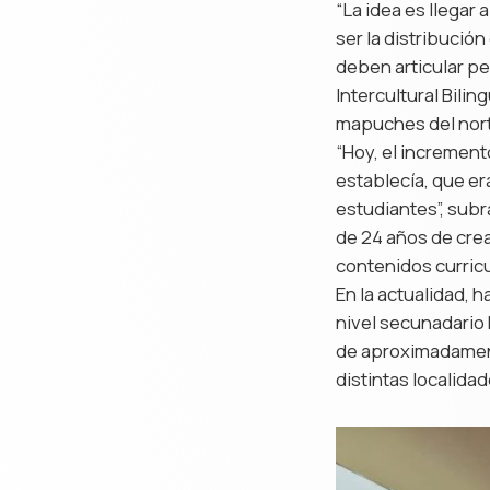
“La idea es llegar
ser la distribució
deben articular p
Intercultural Bili
mapuches del norte
“Hoy, el increment
establecía, que er
estudiantes”, sub
de 24 años de cre
contenidos curricu
En la actualidad, 
nivel secunadario h
de aproximadamen
distintas localidad