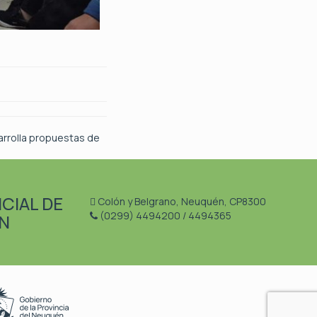
rrolla propuestas de
CIAL DE
Colón y Belgrano, Neuquén, CP8300
(0299) 4494200 / 4494365
N