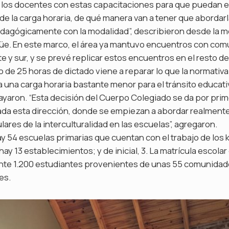
 a los docentes con estas capacitaciones para que puedan e
n de la carga horaria, de qué manera van a tener que abordar
edagógicamente con la modalidad”, describieron desde la 
ngüe. En este marco, el área ya mantuvo encuentros con co
 y sur, y se prevé replicar estos encuentros en el resto de 
o de 25 horas de dictado viene a reparar lo que la normativa
a una carga horaria bastante menor para el tránsito educati
rayaron. “Esta decisión del Cuerpo Colegiado se da por pr
ada esta dirección, donde se empiezan a abordar realmente
lares de la interculturalidad en las escuelas”, agregaron.
hay 54 escuelas primarias que cuentan con el trabajo de los k
ay 13 establecimientos; y de inicial, 3. La matrícula escolar
te 1.200 estudiantes provenientes de unas 55 comunida
es.