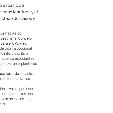
vo espacio de
oledad Martínez y el
dictado de clases y
que había sido
 destinar al Concejo
 para el CPEM 97.
 vida institucional,
 interciclo. Es la
 cincuenta estudiantes
 completan el plantel de
.
uxiliares de servicio,
nidad educativa; se
ón el valor que tiene
l sentido que «es una
o día de clases”, en
nto.