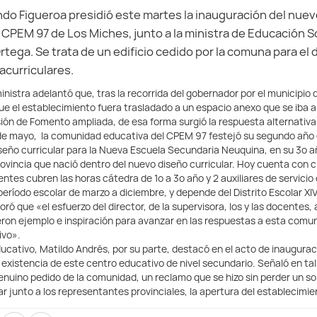
do Figueroa presidió este martes la inauguración del nue
CPEM 97 de Los Miches, junto a la ministra de Educación S
tega. Se trata de un edificio cedido por la comuna para el 
acurriculares.
inistra adelantó que, tras la recorrida del gobernador por el municipio 
 el establecimiento fuera trasladado a un espacio anexo que se iba a
sión de Fomento ampliada, de esa forma surgió la respuesta alternativa
de mayo, la comunidad educativa del CPEM 97 festejó su segundo año de
seño curricular para la Nueva Escuela Secundaria Neuquina, en su 3º año
rovincia que nació dentro del nuevo diseño curricular. Hoy cuenta con
ntes cubren las horas cátedra de 1º a 3º año y 2 auxiliares de servicio
eríodo escolar de marzo a diciembre, y depende del Distrito Escolar XIV
ró que «el esfuerzo del director, de la supervisora, los y las docentes, a
ueron ejemplo e inspiración para avanzar en las respuestas a esta comu
ivo».
ducativo, Matildo Andrés, por su parte, destacó en el acto de inauguraci
a existencia de este centro educativo de nivel secundario. Señaló en ta
enuino pedido de la comunidad, un reclamo que se hizo sin perder un sol
r junto a los representantes provinciales, la apertura del establecimie