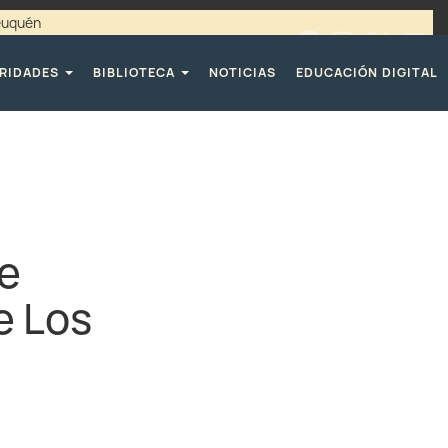
Neuquén
00 / 4494365 |
TELÉFONOS CPE
RIDADES
BIBLIOTECA
NOTICIAS
EDUCACIÓN DIGITAL
de
e Los