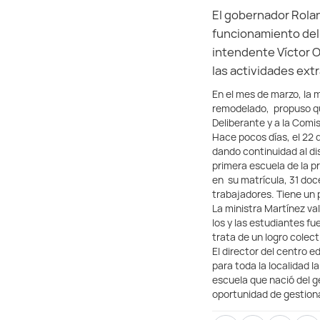
El gobernador Rolan
funcionamiento del 
intendente Víctor Or
las actividades extr
En el mes de marzo, la m
remodelado, propuso que
Deliberante y a la Comi
Hace pocos días, el 22 
dando continuidad al di
primera escuela de la p
en su matrícula, 31 doce
trabajadores. Tiene un p
La ministra Martínez valo
los y las estudiantes f
trata de un logro colect
El director del centro e
para toda la localidad l
escuela que nació del g
oportunidad de gestiona